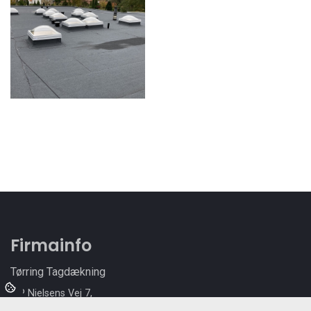
Firmainfo
Tørring Tagdækning
J P Nielsens Vej 7,
7160 Tørring