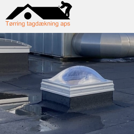
Gå
til
hovedindhold