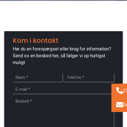
Kom i kontakt
Har du en forespørgsel eller brug for information?
Send os en besked her, så følger vi op hurtigst
muligt.
2
S