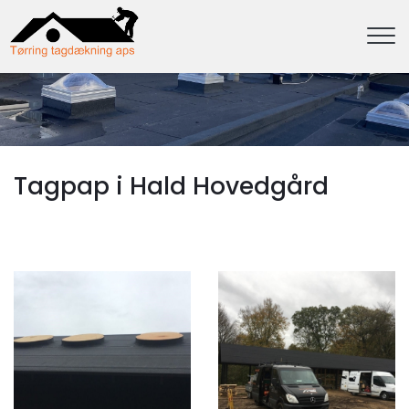
Gå
til
hovedindhold
Tagpap i Hald ​Hovedgård