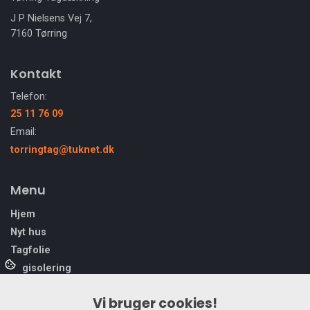
J P Nielsens Vej 7,
7160 Tørring
Kontakt
Telefon:
25 11 76 09
Email:
torringtag@tuknet.dk
Menu
Hjem
Nyt hus
Tagfolie
Tagisolering
Tagpap
Vi bruger cookies!
Trapezmontage