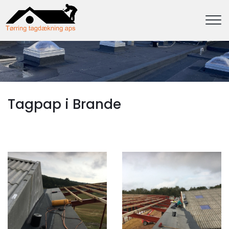
Gå
til
hovedindhold
Tagpap i Brande