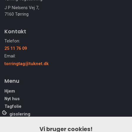
J P Nielsens Vej 7,
7160 Tørring
Kontakt
Telefon:
25 11 76 09
Email:
torringtag@tuknet.dk
Menu
Hjem
Nyt hus
Tagfolie
Tagisolering
Tagpap
Vi bruger cookies!
Trapezmontage